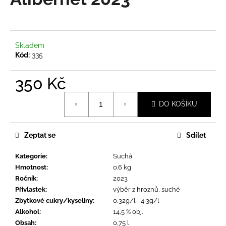
a
j
í
Skladem
t
Kód:
335
?
350 Kč
Měrná
DO KOŠÍKU
cena:
HLEDAT
Zeptat se
Sdílet
Kategorie
:
Suchá
D
Hmotnost
:
0.6 kg
o
Ročník
:
2023
p
Přivlastek
:
výběr z hroznů, suché
o
Zbytkové cukry/kyseliny
:
0,32g/l--4,3g/l
r
Alkohol
:
14,5 % obj.
u
Obsah
:
0,75 l