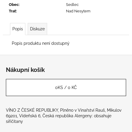
č
Obec
:
Sedlec
u
Trať
:
Nad Nesytem
j
e
m
Popis
Diskuze
e
Popis produktu není dostupný
DONAURIESLING
2025
Z
250
á
Kč
Nákupní košík
p
a
t
0
KS /
0 KČ
í
VÍNO Z ČESKÉ REPUBLIKY, Plněno v Vinařství Rauš, Mikulov
69201, Vídeňská 6, Česká republika Alergeny: obsahuje
siřičitany