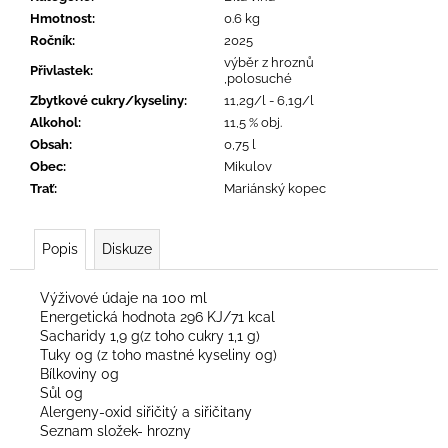
č
Hmotnost
:
0.6 kg
u
Ročník
:
2025
j
výběr z hroznů
e
Přivlastek
:
,polosuché
m
Zbytkové cukry/kyseliny
:
11,2g/l - 6,1g/l
e
Alkohol
:
11,5 % obj.
Obsah
:
0,75 l
Obec
:
Mikulov
ROTER
RIESLING
Trať
:
Mariánský kopec
2025
250
Kč
Popis
Diskuze
Výživové údaje na 100 ml
Energetická hodnota 296 KJ/71 kcal
Sacharidy 1,9 g(z toho cukry 1,1 g)
Tuky 0g (z toho mastné kyseliny 0g)
Bílkoviny 0g
Sůl 0g
Alergeny-oxid siřičitý a siřičitany
Seznam složek- hrozny