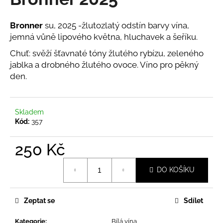
a
j
Bronner
su, 2025 -žlutozlatý odstín barvy vína,
í
jemná vůně lipového května, hluchavek a šeříku.
t
Chuť: svěží šťavnaté tóny žlutého rybízu, zeleného
?
jablka a drobného žlutého ovoce. Víno pro pěkný
den.
Skladem
HLEDAT
Kód:
357
250 Kč
D
Měrná
o
DO KOŠÍKU
cena:
p
o
Zeptat se
Sdílet
r
u
Kategorie
:
Bílá vína