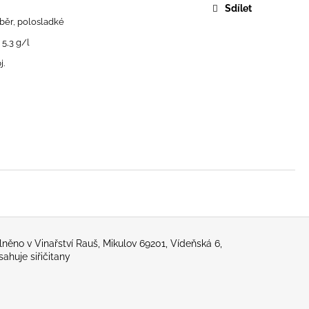
Sdílet
běr, polosladké
 5,3 g/l
j.
no v Vinařství Rauš, Mikulov 69201, Vídeňská 6,
ahuje siřičitany