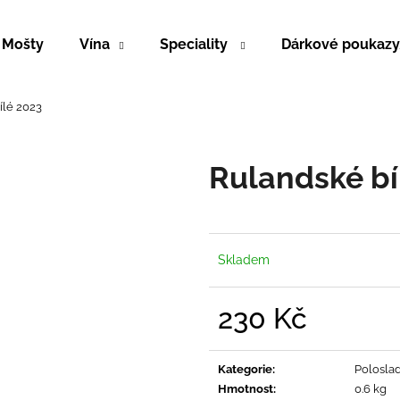
Mošty
Vína
Speciality
Dárkové poukaz
Co potřebujete najít?
ílé 2023
HLEDAT
Rulandské bí
Doporučujeme
Skladem
230 Kč
Měrná
cena:
Kategorie
:
Polosla
CUVÉE 23
RULANDSKÉ MO
Hmotnost
:
0.6 kg