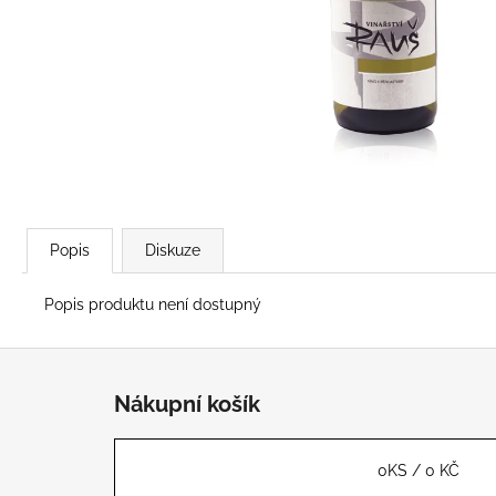
230 Kč
Popis
Diskuze
Popis produktu není dostupný
Z
á
Nákupní košík
p
a
t
0
KS /
0 KČ