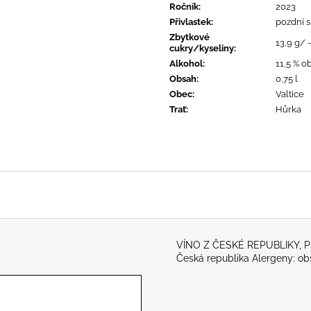
Ročník
:
2023
205 Kč
350 Kč
Přivlastek
:
pozdní s
Zbytkové
13,9 g/ -
cukry/kyseliny
:
Alkohol
:
11,5 % ob
Obsah
:
0,75 l
Obec
:
Valtice
Trať
:
Hůrka
VÍNO Z ČESKÉ REPUBLIKY, Plně
Česká republika Alergeny: obs